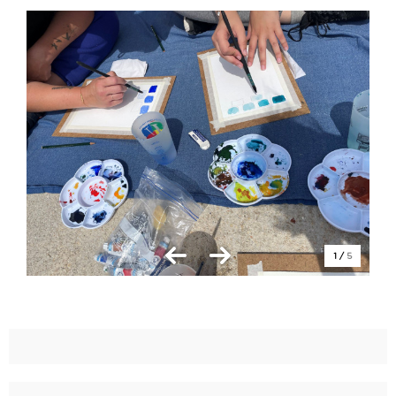
1
/
5