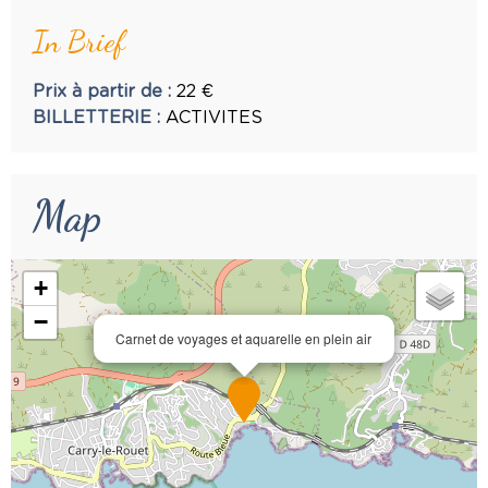
In Brief
Prix à partir de
:
22
€
BILLETTERIE
:
ACTIVITES
Map
+
−
Carnet de voyages et aquarelle en plein air