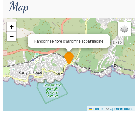
Map
+
−
Randonnée flore d'automne et patrimoine
Leaflet
|
©
OpenStreetMap